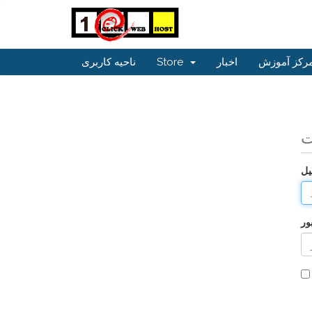
رکز آموزش
اخبار
Store
ناحیه کاربری
ت
یل
ور