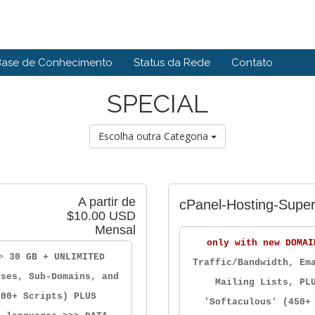
Base de Conhecimento
Status da Rede
Contato
SPECIAL
Escolha outra Categoria
A partir de
cPanel-Hosting-Supe
$10.00 USD
Mensal
only with new DOMAI
>
30 GB + UNLIMITED
Traffic/Bandwidth, Em
ases, Sub-Domains, and
Mailing Lists, PL
700+ Scripts) PLUS
'Softaculous' (450+